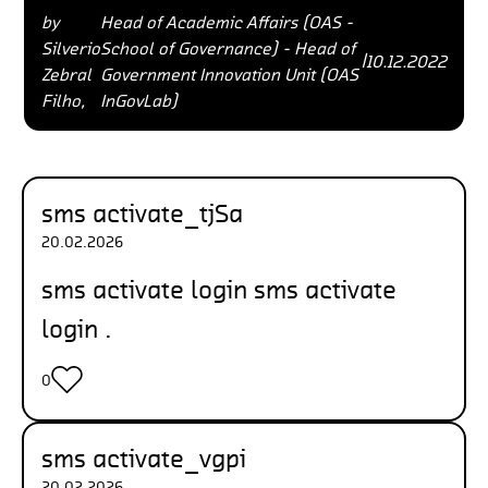
by
Head of Academic Affairs (OAS -
Silverio
School of Governance) - Head of
|
10.12.2022
Zebral
Government Innovation Unit (OAS
Filho,
InGovLab)
sms activate_tjSa
20.02.2026
sms activate login
sms activate
login
.
0
sms activate_vgpi
20.02.2026