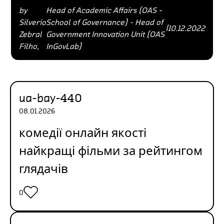
by
Head of Academic Affairs (OAS -
Silverio
School of Governance) - Head of
|
10.12.2022
Zebral
Government Innovation Unit (OAS
Filho,
InGovLab)
ua-bay-440
08.01.2026
комедії онлайн якості
найкращі фільми за рейтингом
глядачів
0